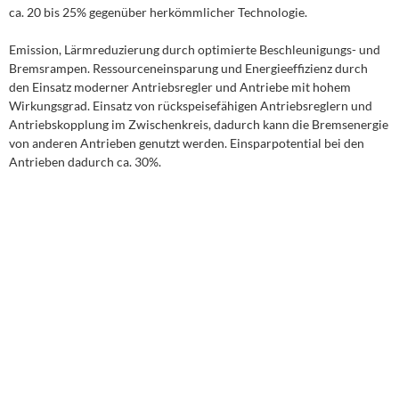
ca. 20 bis 25% gegenüber herkömmlicher Technologie.
Emission, Lärmreduzierung durch optimierte Beschleunigungs- und
Bremsrampen. Ressourceneinsparung und Energieeffizienz durch
den Einsatz moderner Antriebsregler und Antriebe mit hohem
Wirkungsgrad. Einsatz von rückspeisefähigen Antriebsreglern und
Antriebskopplung im Zwischenkreis, dadurch kann die Bremsenergie
von anderen Antrieben genutzt werden. Einsparpotential bei den
Antrieben dadurch ca. 30%.